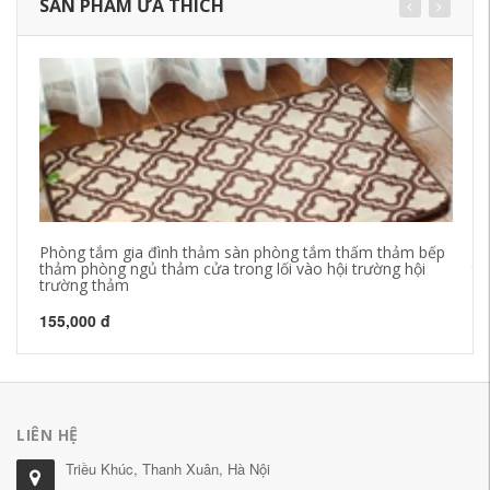
SẢN PHẨM ƯA THÍCH
Phòng tắm gia đình thảm sàn phòng tắm thấm thảm bếp
PV
thảm phòng ngủ thảm cửa trong lối vào hội trường hội
tắ
trường thảm
nư
155,000 đ
94
LIÊN HỆ
Triều Khúc, Thanh Xuân, Hà Nội